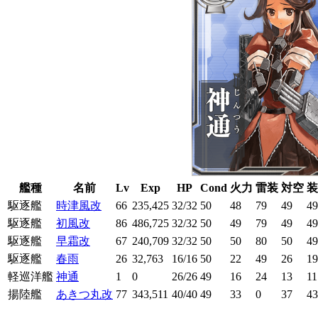
艦種
名前
Lv
Exp
HP
Cond
火力
雷装
対空
装
駆逐艦
時津風改
66
235,425
32/32
50
48
79
49
49
駆逐艦
初風改
86
486,725
32/32
50
49
79
49
49
駆逐艦
早霜改
67
240,709
32/32
50
50
80
50
49
駆逐艦
春雨
26
32,763
16/16
50
22
49
26
19
軽巡洋艦
神通
1
0
26/26
49
16
24
13
11
揚陸艦
あきつ丸改
77
343,511
40/40
49
33
0
37
43