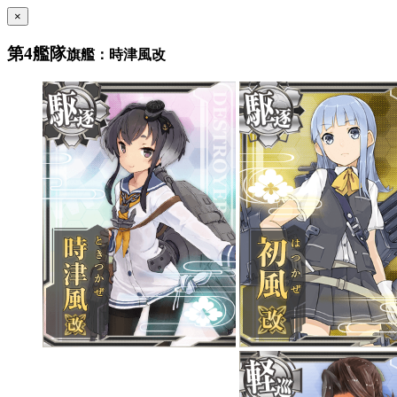
×
第4艦隊
旗艦：時津風改