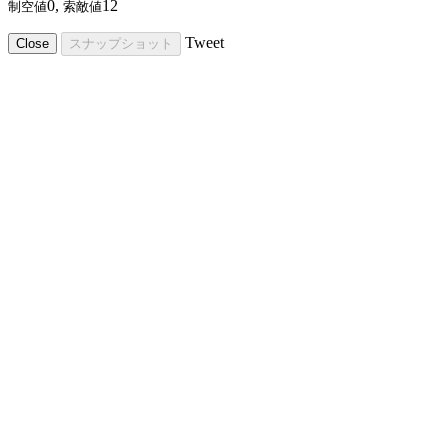
0,
12
制空値
索敵値
Tweet
Close
スナップショット