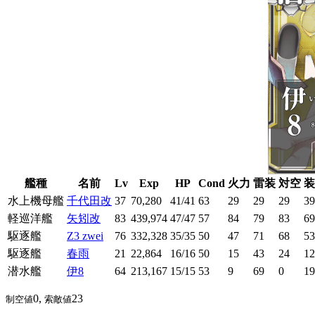
艦種
名前
Lv
Exp
HP
Cond
火力
雷装
対空
装
水上機母艦
千代田改
37
70,280
41/41
63
29
29
29
39
軽巡洋艦
矢矧改
83
439,974
47/47
57
84
79
83
69
駆逐艦
Z3 zwei
76
332,328
35/35
50
47
71
68
53
駆逐艦
春雨
21
22,864
16/16
50
15
43
24
12
潜水艦
伊8
64
213,167
15/15
53
9
69
0
19
0,
23
制空値
索敵値