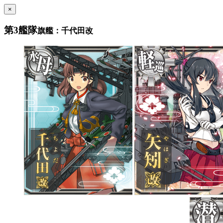
×
第3艦隊
旗艦：千代田改