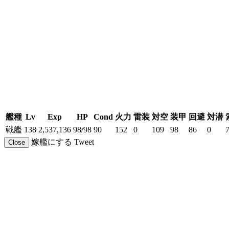
艦種
Lv
Exp
HP
Cond
火力
雷装
対空
装甲
回避
対潜
戦艦
138
2,537,136
98/98
90
152
0
109
98
86
0
嫁艦にする
Tweet
Close