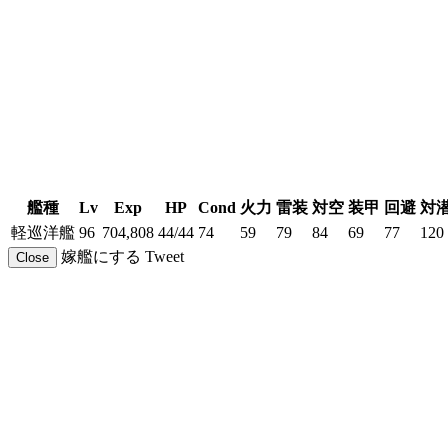
艦種
Lv
Exp
HP
Cond
火力
雷装
対空
装甲
回避
対
軽巡洋艦
96
704,808
44/44
74
59
79
84
69
77
120
嫁艦にする
Tweet
Close