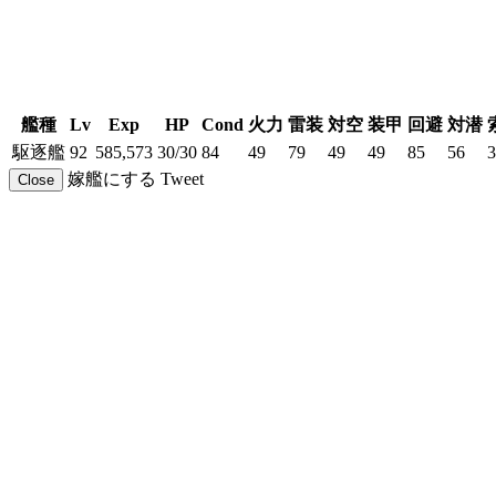
艦種
Lv
Exp
HP
Cond
火力
雷装
対空
装甲
回避
対潜
駆逐艦
92
585,573
30/30
84
49
79
49
49
85
56
3
嫁艦にする
Tweet
Close