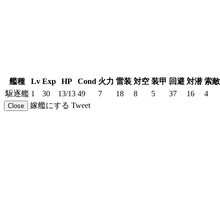
艦種
Lv
Exp
HP
Cond
火力
雷装
対空
装甲
回避
対潜
索敵
駆逐艦
1
30
13/13
49
7
18
8
5
37
16
4
嫁艦にする
Tweet
Close