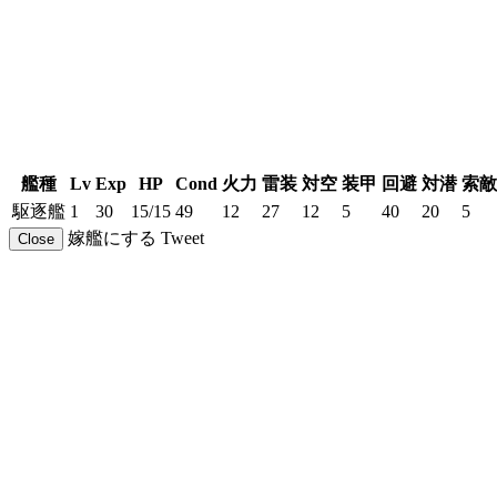
艦種
Lv
Exp
HP
Cond
火力
雷装
対空
装甲
回避
対潜
索敵
駆逐艦
1
30
15/15
49
12
27
12
5
40
20
5
嫁艦にする
Tweet
Close