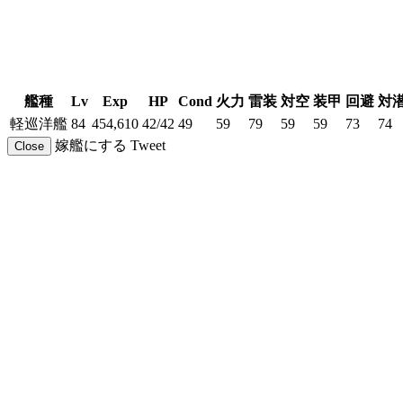
艦種
Lv
Exp
HP
Cond
火力
雷装
対空
装甲
回避
対
軽巡洋艦
84
454,610
42/42
49
59
79
59
59
73
74
嫁艦にする
Tweet
Close