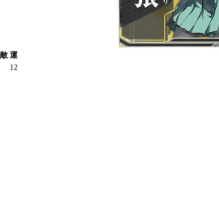
敵
運
12