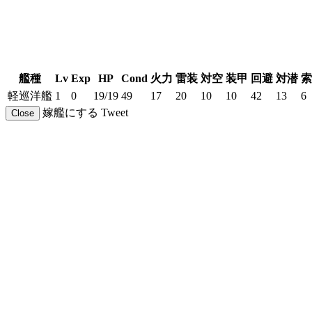
艦種
Lv
Exp
HP
Cond
火力
雷装
対空
装甲
回避
対潜
索
軽巡洋艦
1
0
19/19
49
17
20
10
10
42
13
6
嫁艦にする
Tweet
Close