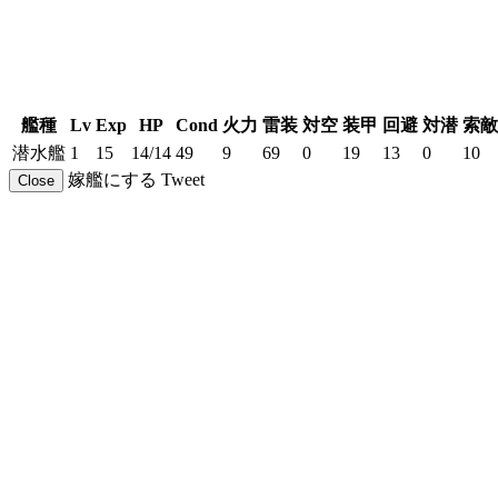
艦種
Lv
Exp
HP
Cond
火力
雷装
対空
装甲
回避
対潜
索敵
潜水艦
1
15
14/14
49
9
69
0
19
13
0
10
嫁艦にする
Tweet
Close