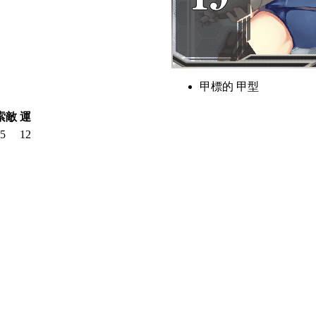
甲標的 甲型
索敵
運
5
12