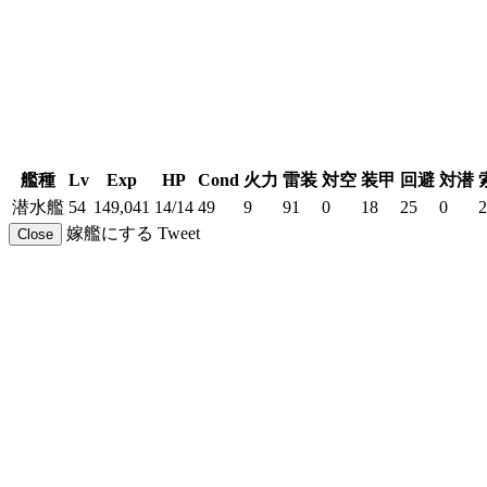
艦種
Lv
Exp
HP
Cond
火力
雷装
対空
装甲
回避
対潜
潜水艦
54
149,041
14/14
49
9
91
0
18
25
0
2
嫁艦にする
Tweet
Close