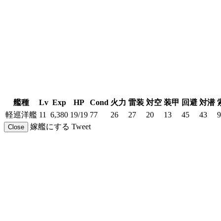
艦種
Lv
Exp
HP
Cond
火力
雷装
対空
装甲
回避
対潜
軽巡洋艦
11
6,380
19/19
77
26
27
20
13
45
43
9
嫁艦にする
Tweet
Close