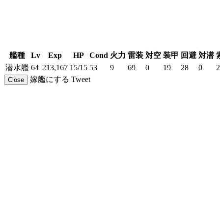
艦種
Lv
Exp
HP
Cond
火力
雷装
対空
装甲
回避
対潜
潜水艦
64
213,167
15/15
53
9
69
0
19
28
0
2
嫁艦にする
Tweet
Close