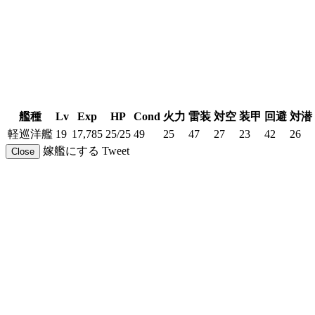
艦種
Lv
Exp
HP
Cond
火力
雷装
対空
装甲
回避
対潜
軽巡洋艦
19
17,785
25/25
49
25
47
27
23
42
26
嫁艦にする
Tweet
Close