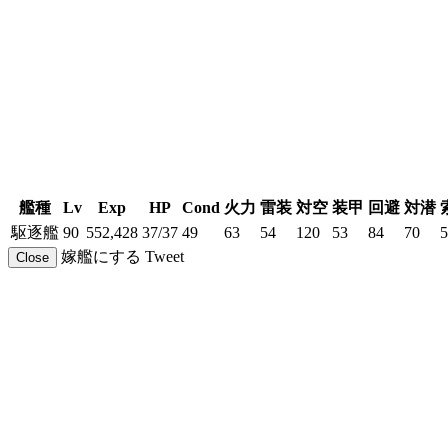
艦種
Lv
Exp
HP
Cond
火力
雷装
対空
装甲
回避
対潜
駆逐艦
90
552,428
37/37
49
63
54
120
53
84
70
5
嫁艦にする
Tweet
Close