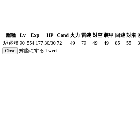
艦種
Lv
Exp
HP
Cond
火力
雷装
対空
装甲
回避
対潜
駆逐艦
90
554,177
30/30
72
49
79
49
49
85
55
3
嫁艦にする
Tweet
Close