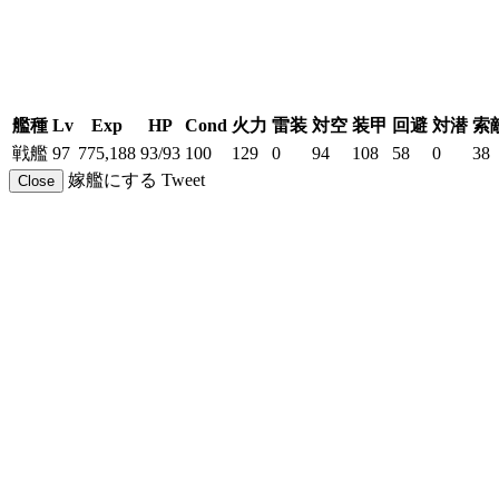
艦種
Lv
Exp
HP
Cond
火力
雷装
対空
装甲
回避
対潜
索
戦艦
97
775,188
93/93
100
129
0
94
108
58
0
38
嫁艦にする
Tweet
Close