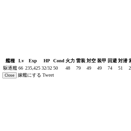
艦種
Lv
Exp
HP
Cond
火力
雷装
対空
装甲
回避
対潜
駆逐艦
66
235,425
32/32
50
48
79
49
49
74
51
2
嫁艦にする
Tweet
Close