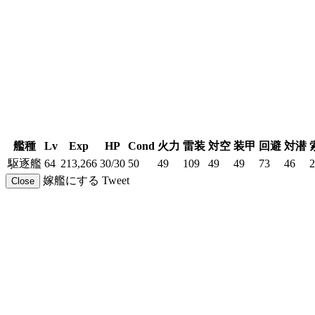
艦種
Lv
Exp
HP
Cond
火力
雷装
対空
装甲
回避
対潜
駆逐艦
64
213,266
30/30
50
49
109
49
49
73
46
2
嫁艦にする
Tweet
Close