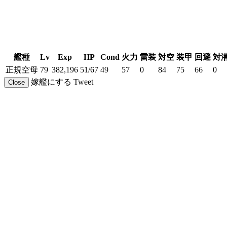
艦種
Lv
Exp
HP
Cond
火力
雷装
対空
装甲
回避
対
正規空母
79
382,196
51/67
49
57
0
84
75
66
0
嫁艦にする
Tweet
Close