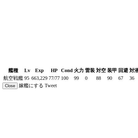
艦種
Lv
Exp
HP
Cond
火力
雷装
対空
装甲
回避
対
航空戦艦
95
663,229
77/77
100
99
0
88
90
67
36
嫁艦にする
Tweet
Close