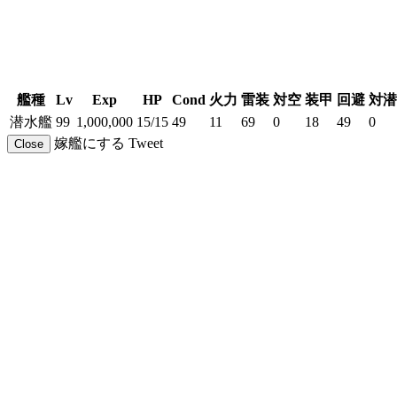
艦種
Lv
Exp
HP
Cond
火力
雷装
対空
装甲
回避
対潜
潜水艦
99
1,000,000
15/15
49
11
69
0
18
49
0
嫁艦にする
Tweet
Close