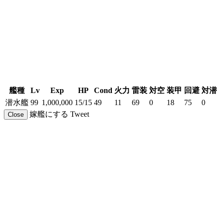
艦種
Lv
Exp
HP
Cond
火力
雷装
対空
装甲
回避
対潜
潜水艦
99
1,000,000
15/15
49
11
69
0
18
75
0
嫁艦にする
Tweet
Close