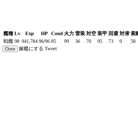
艦種
Lv
Exp
HP
Cond
火力
雷装
対空
装甲
回避
対潜
索
戦艦
98
941,784
96/96
85
99
36
70
95
73
0
58
嫁艦にする
Tweet
Close