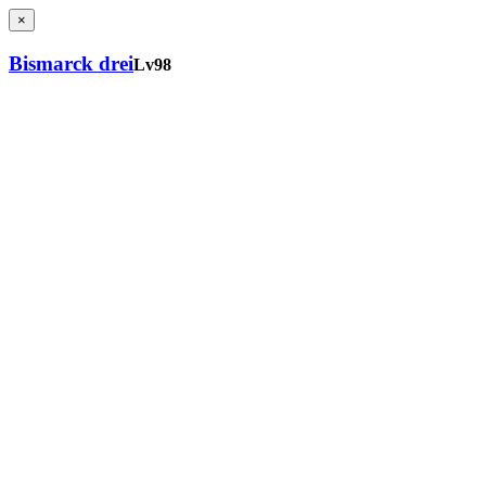
×
Bismarck drei
Lv98