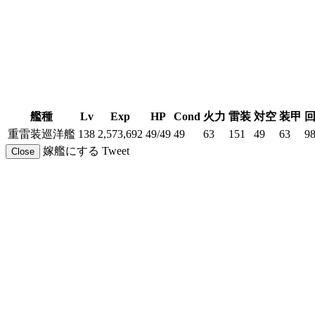
艦種
Lv
Exp
HP
Cond
火力
雷装
対空
装甲
重雷装巡洋艦
138
2,573,692
49/49
49
63
151
49
63
9
嫁艦にする
Tweet
Close