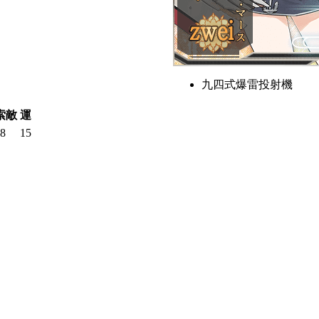
九四式爆雷投射機
索敵
運
8
15