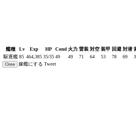
艦種
Lv
Exp
HP
Cond
火力
雷装
対空
装甲
回避
対潜
駆逐艦
85
464,385
35/35
49
49
71
64
53
78
69
3
嫁艦にする
Tweet
Close