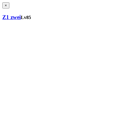
×
Z1 zwei
Lv85