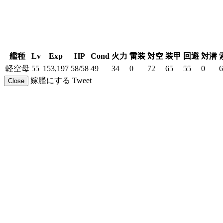
艦種
Lv
Exp
HP
Cond
火力
雷装
対空
装甲
回避
対潜
軽空母
55
153,197
58/58
49
34
0
72
65
55
0
6
嫁艦にする
Tweet
Close