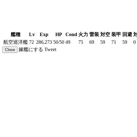
艦種
Lv
Exp
HP
Cond
火力
雷装
対空
装甲
回避
航空巡洋艦
72
286,273
50/50
49
75
69
59
71
59
0
嫁艦にする
Tweet
Close