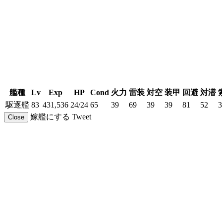
艦種
Lv
Exp
HP
Cond
火力
雷装
対空
装甲
回避
対潜
駆逐艦
83
431,536
24/24
65
39
69
39
39
81
52
3
嫁艦にする
Tweet
Close