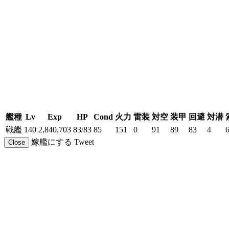
艦種
Lv
Exp
HP
Cond
火力
雷装
対空
装甲
回避
対潜
戦艦
140
2,840,703
83/83
85
151
0
91
89
83
4
嫁艦にする
Tweet
Close