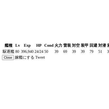
艦種
Lv
Exp
HP
Cond
火力
雷装
対空
装甲
回避
対潜
駆逐艦
80
396,940
24/24
50
39
69
39
39
79
51
3
嫁艦にする
Tweet
Close