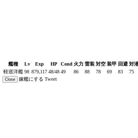
艦種
Lv
Exp
HP
Cond
火力
雷装
対空
装甲
回避
対
軽巡洋艦
98
879,117
48/48
49
86
88
78
69
83
75
嫁艦にする
Tweet
Close