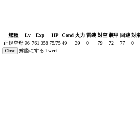
艦種
Lv
Exp
HP
Cond
火力
雷装
対空
装甲
回避
対
正規空母
96
761,358
75/75
49
39
0
79
72
77
0
嫁艦にする
Tweet
Close