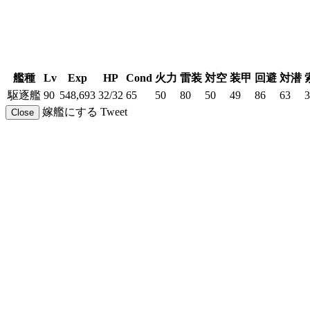
艦種
Lv
Exp
HP
Cond
火力
雷装
対空
装甲
回避
対潜
駆逐艦
90
548,693
32/32
65
50
80
50
49
86
63
3
嫁艦にする
Tweet
Close