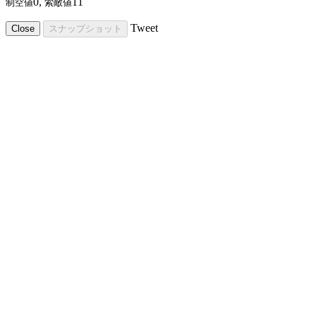
0,
11
制空値
索敵値
Tweet
Close
スナップショット