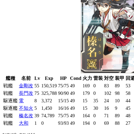
艦種
名前
Lv
Exp
HP
Cond
火力
雷装
対空
装甲
回
戦艦
金剛改
55
150,519
75/75
49
169
0
83
89
53
戦艦
長門改
75
325,788
90/90
49
179
0
102
98
58
駆逐艦
電
8
3,372
15/15
49
15
35
24
10
44
駆逐艦
不知火
5
1,450
16/16
49
15
30
16
9
45
戦艦
榛名改
39
74,789
75/75
49
164
0
71
89
48
戦艦
大和
1
0
93/93
49
194
0
69
88
27