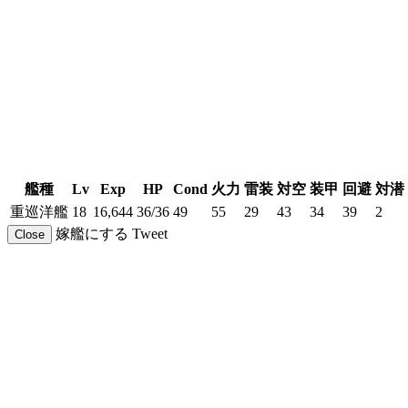
艦種
Lv
Exp
HP
Cond
火力
雷装
対空
装甲
回避
対潜
重巡洋艦
18
16,644
36/36
49
55
29
43
34
39
2
嫁艦にする
Tweet
Close