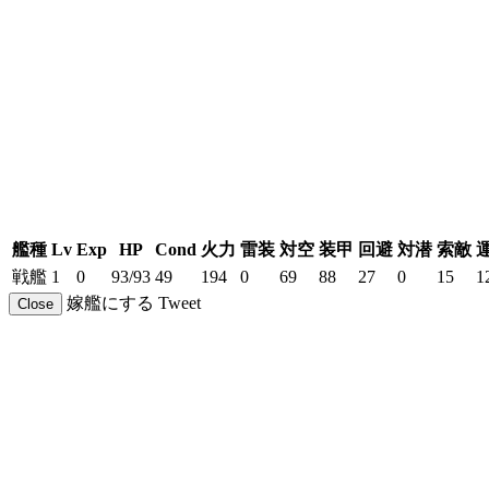
艦種
Lv
Exp
HP
Cond
火力
雷装
対空
装甲
回避
対潜
索敵
戦艦
1
0
93/93
49
194
0
69
88
27
0
15
1
嫁艦にする
Tweet
Close