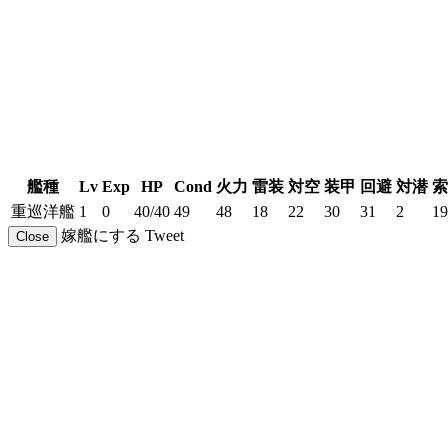
艦種
Lv
Exp
HP
Cond
火力
雷装
対空
装甲
回避
対潜
索
重巡洋艦
1
0
40/40
49
48
18
22
30
31
2
19
嫁艦にする
Tweet
Close