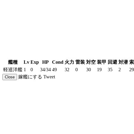
艦種
Lv
Exp
HP
Cond
火力
雷装
対空
装甲
回避
対潜
索
軽巡洋艦
1
0
34/34
49
32
0
30
19
35
2
29
嫁艦にする
Tweet
Close