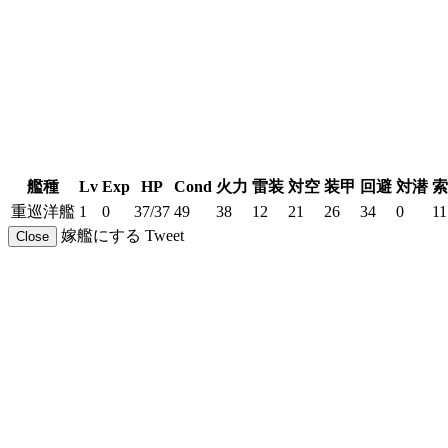
艦種
Lv
Exp
HP
Cond
火力
雷装
対空
装甲
回避
対潜
索
重巡洋艦
1
0
37/37
49
38
12
21
26
34
0
11
嫁艦にする
Tweet
Close