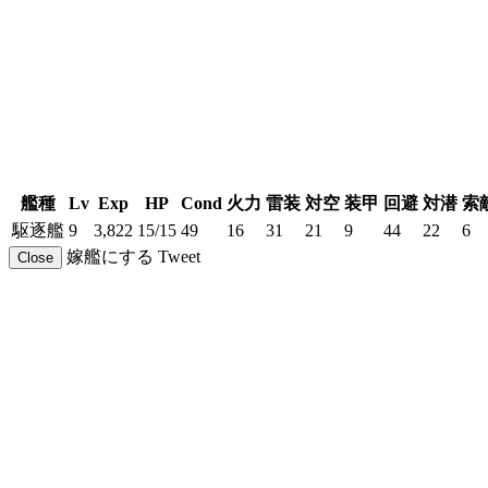
艦種
Lv
Exp
HP
Cond
火力
雷装
対空
装甲
回避
対潜
索
駆逐艦
9
3,822
15/15
49
16
31
21
9
44
22
6
嫁艦にする
Tweet
Close