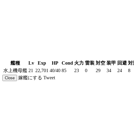
艦種
Lv
Exp
HP
Cond
火力
雷装
対空
装甲
回避
対
水上機母艦
21
22,701
40/40
85
23
0
29
34
24
8
嫁艦にする
Tweet
Close