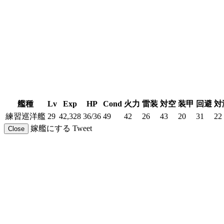
艦種
Lv
Exp
HP
Cond
火力
雷装
対空
装甲
回避
対
練習巡洋艦
29
42,328
36/36
49
42
26
43
20
31
22
嫁艦にする
Tweet
Close