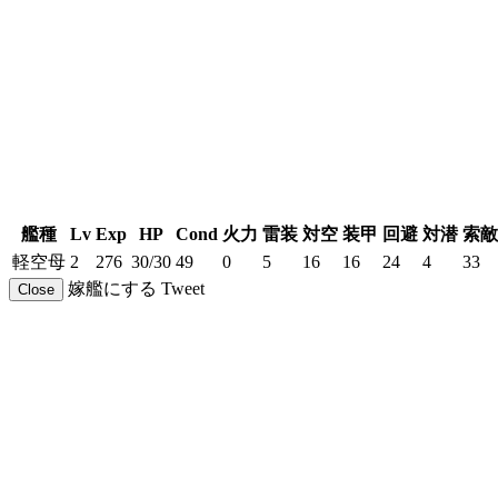
艦種
Lv
Exp
HP
Cond
火力
雷装
対空
装甲
回避
対潜
索敵
軽空母
2
276
30/30
49
0
5
16
16
24
4
33
嫁艦にする
Tweet
Close