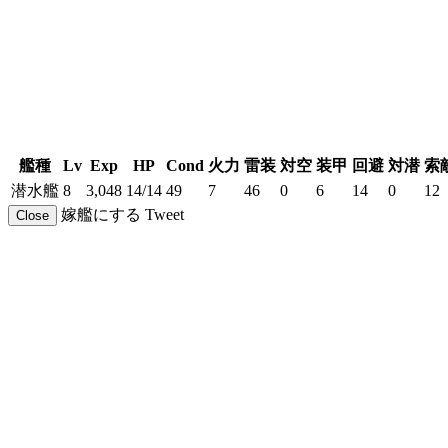
艦種
Lv
Exp
HP
Cond
火力
雷装
対空
装甲
回避
対潜
索
潜水艦
8
3,048
14/14
49
7
46
0
6
14
0
12
嫁艦にする
Tweet
Close