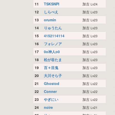
11
TSKSNPI
加古
Lv24
12
しらべえ
加古
Lv23
13
orumin
加古
Lv23
14
りゅうたん
加古
Lv23
15
4152114114
加古
Lv23
16
フォレノア
加古
Lv23
17
0o神人o0
加古
Lv23
18
松が谷たま
加古
Lv23
19
百々目鬼
加古
Lv23
20
大川そら子
加古
Lv22
21
Ghostod
加古
Lv22
22
Conner
加古
Lv22
23
やぎにい
加古
Lv22
24
noire
加古
Lv21