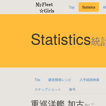
Top
Statistics
A
Statistics
統
Top
建造開発レシピ
入手経路検索
スナップショット
称号
重巡洋艦 加古
かこ