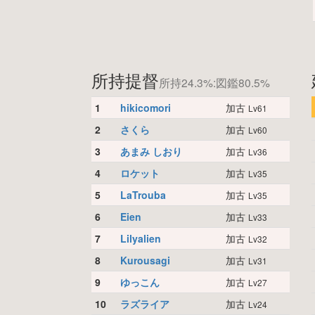
所持提督
所持24.3%:図鑑80.5%
1
hikicomori
加古
Lv61
2
さくら
加古
Lv60
3
あまみ しおり
加古
Lv36
4
ロケット
加古
Lv35
5
LaTrouba
加古
Lv35
6
Eien
加古
Lv33
7
Lilyalien
加古
Lv32
8
Kurousagi
加古
Lv31
9
ゆっこん
加古
Lv27
10
ラズライア
加古
Lv24