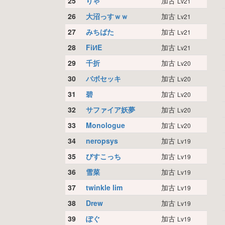
25
りゃ
加古
Lv21
26
大沼っすｗｗ
加古
Lv21
27
みちばた
加古
Lv21
28
FiИE
加古
Lv21
29
千折
加古
Lv20
30
バボセッキ
加古
Lv20
31
碧
加古
Lv20
32
サファイア妖夢
加古
Lv20
33
Monologue
加古
Lv20
34
neropsys
加古
Lv19
35
びすこっち
加古
Lv19
36
雪菜
加古
Lv19
37
twinkle lim
加古
Lv19
38
Drew
加古
Lv19
39
ぽぐ
加古
Lv19