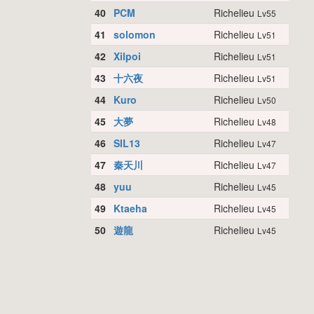
40
PCM
Richelieu
Lv55
41
solomon
Richelieu
Lv51
42
Xilpoi
Richelieu
Lv51
43
十六夜
Richelieu
Lv51
44
Kuro
Richelieu
Lv50
45
大夢
Richelieu
Lv48
46
SIL13
Richelieu
Lv47
47
秦天川
Richelieu
Lv47
48
yuu
Richelieu
Lv45
49
Ktaeha
Richelieu
Lv45
50
遊龍
Richelieu
Lv45