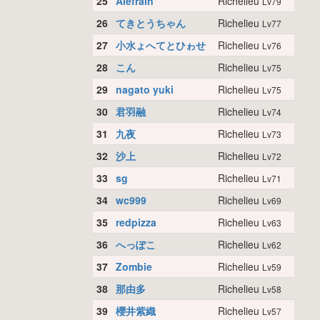
25
Alefrain
Richelieu
Lv79
26
てきとうちゃん
Richelieu
Lv77
27
小水ょへてとひゎせ
Richelieu
Lv76
28
こん
Richelieu
Lv75
29
nagato yuki
Richelieu
Lv75
30
君羽融
Richelieu
Lv74
31
九夜
Richelieu
Lv73
32
沙上
Richelieu
Lv72
33
sg
Richelieu
Lv71
34
wc999
Richelieu
Lv69
35
redpizza
Richelieu
Lv63
36
へっぽこ
Richelieu
Lv62
37
Zombie
Richelieu
Lv59
38
那由多
Richelieu
Lv58
39
櫻井紫織
Richelieu
Lv57