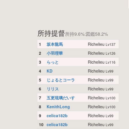
所持提督
所持9.6%:図鑑58.2%
1
坂本龍馬
Richelieu
Lv137
2
小羽理華
Richelieu
Lv126
3
らっと
Richelieu
Lv116
4
KD
Richelieu
Lv99
5
じょるとコーラ
Richelieu
Lv99
6
リリス
Richelieu
Lv99
7
五更琉璃だいす
Richelieu
Lv100
8
KenithLong
Richelieu
Lv100
9
celica182b
Richelieu
Lv99
10
celica182b
Richelieu
Lv99