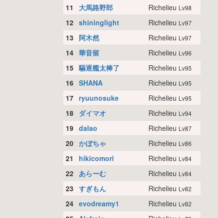
11
大馬路野郎
Richelieu
Lv98
12
shininglight
Richelieu
Lv97
13
阿木然
Richelieu
Lv97
14
華音留
Richelieu
Lv96
15
驅逐艦太棒了
Richelieu
Lv95
16
SHANA
Richelieu
Lv95
17
ryuunosuke
Richelieu
Lv95
18
ダイマオ
Richelieu
Lv94
19
dalao
Richelieu
Lv87
20
かぼちゃ
Richelieu
Lv86
21
hikicomori
Richelieu
Lv84
22
あらーむ
Richelieu
Lv84
23
すぎもん
Richelieu
Lv82
24
evodreamy1
Richelieu
Lv82