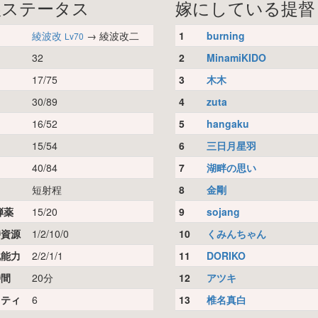
娘ステータス
嫁にしている提督
綾波改
→ 綾波改二
1
burning
Lv70
32
2
MinamiKIDO
17/75
3
木木
30/89
4
zuta
16/52
5
hangaku
15/54
6
三日月星羽
40/84
7
湖畔の思い
短射程
8
金剛
弾薬
15/20
9
sojang
時資源
1/2/10/0
10
くみんちゃん
化能力
2/2/1/1
11
DORIKO
時間
20分
12
アツキ
リティ
6
13
椎名真白