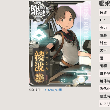
艦
改造
HP
火力
雷装
対空
装甲
運
射程
燃料/
解体
近代
画像提供：
やる気ない屋
建造
レア