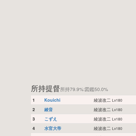
所持提督
所持79.9%:図鑑50.0%
1
Kouichi
綾波改二
Lv180
2
綾音
綾波改二
Lv180
3
こずえ
綾波改二
Lv180
4
水官大帝
綾波改二
Lv180