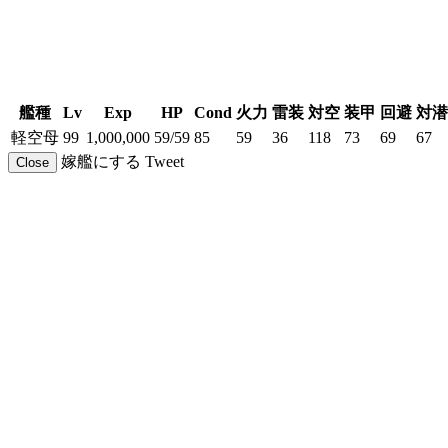
艦種
Lv
Exp
HP
Cond
火力
雷装
対空
装甲
回避
対潜
軽空母
99
1,000,000
59/59
85
59
36
118
73
69
67
嫁艦にする
Tweet
Close