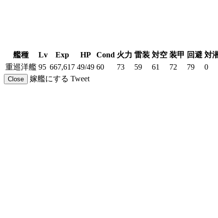
艦種
Lv
Exp
HP
Cond
火力
雷装
対空
装甲
回避
対
重巡洋艦
95
667,617
49/49
60
73
59
61
72
79
0
嫁艦にする
Tweet
Close